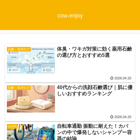
cow-enjoy
体臭・ワキガ対策に効く薬用石鹸
石鹸・洗浄ログ
の選び方とおすすめ5選
2026.04.20
40代からの洗顔石鹸選び｜肌に優
石鹸・洗浄ログ
しいおすすめランキング
2026.04.20
自転車通勤 振動に耐えた！カバ
100均
ンの中で爆発しないシャンプー容
器の結論