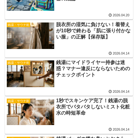
2026.04.20
脱衣所の湿気に負けない！着替え
銭湯・サウナ術
が10秒で終わる「肌に張り付かな
い服」の正解【保存版】
2026.04.14
銭湯にマイドライヤー持参は迷
銭湯・サウナ術
惑？マナー違反にならないための
チェックポイント
2026.04.14
1秒でスキンケア完了！銭湯の脱
銭湯・サウナ術
衣所でバタバタしないミスト化粧
水の時短革命
2026.04.14