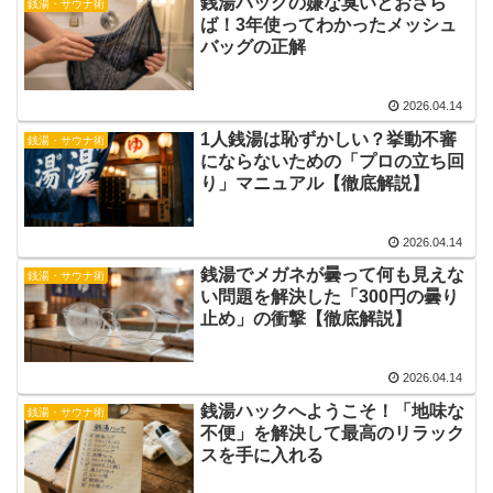
銭湯バッグの嫌な臭いとおさら
銭湯・サウナ術
ば！3年使ってわかったメッシュ
バッグの正解
2026.04.14
1人銭湯は恥ずかしい？挙動不審
銭湯・サウナ術
にならないための「プロの立ち回
り」マニュアル【徹底解説】
2026.04.14
銭湯でメガネが曇って何も見えな
銭湯・サウナ術
い問題を解決した「300円の曇り
止め」の衝撃【徹底解説】
2026.04.14
銭湯ハックへようこそ！「地味な
銭湯・サウナ術
不便」を解決して最高のリラック
スを手に入れる