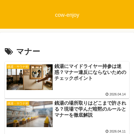
cow-enjoy
マナー
銭湯にマイドライヤー持参は迷
銭湯・サウナ術
惑？マナー違反にならないための
チェックポイント
2026.04.14
銭湯の場所取りはどこまで許され
銭湯・サウナ術
る？現場で学んだ暗黙のルールと
マナーを徹底解説
2026.04.11