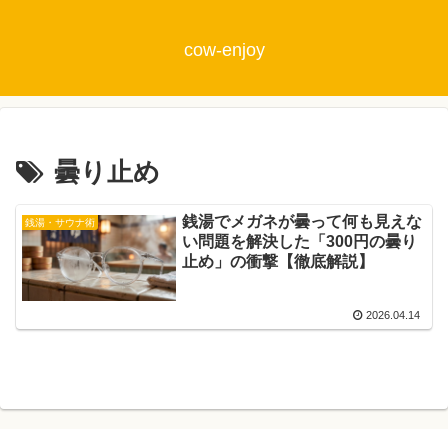
cow-enjoy
曇り止め
銭湯でメガネが曇って何も見えな
銭湯・サウナ術
い問題を解決した「300円の曇り
止め」の衝撃【徹底解説】
2026.04.14