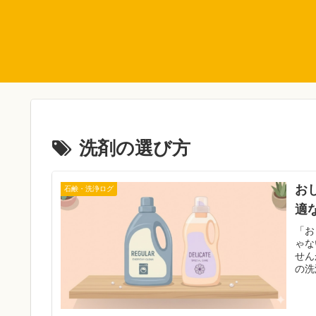
洗剤の選び方
お
石鹸・洗浄ログ
適
「お
ゃな
せん
の洗