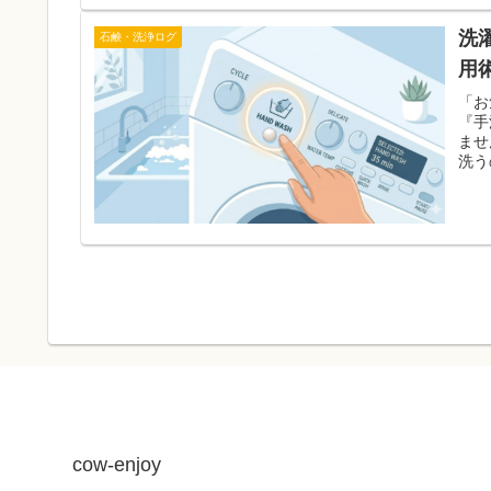
洗
石鹸・洗浄ログ
用
「お
『手
ませ
洗う
cow-enjoy