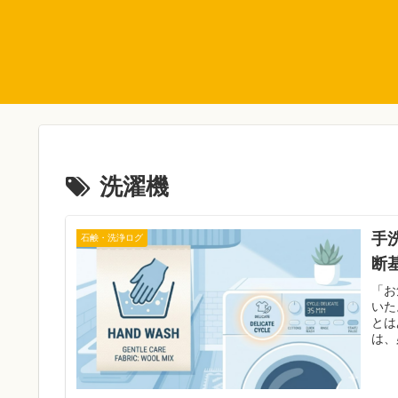
洗濯機
手
石鹸・洗浄ログ
断
「お
いた
とは
は、