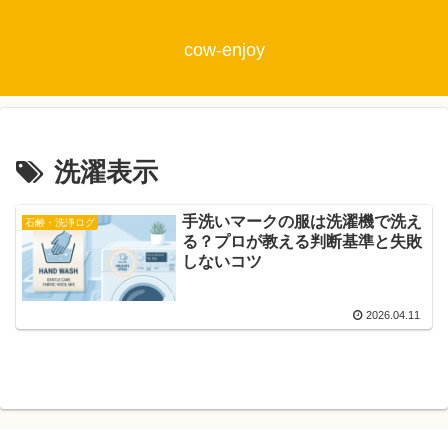
cow-enjoy
洗濯表示
手洗いマークの服は洗濯機で洗え
石鹸・洗浄ログ
る？プロが教える判断基準と失敗
しないコツ
2026.04.11