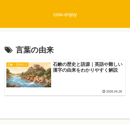
cow-enjoy
言葉の由来
石鹸の歴史と語源｜英語や難しい
石鹸・洗浄ログ
漢字の由来をわかりやすく解説
2026.04.28